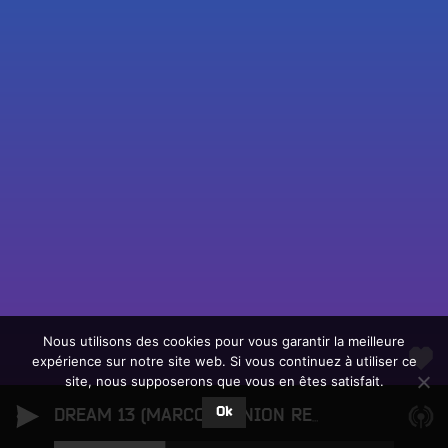
Fac
Twit
Ins
Link
Écouter le direct
You
Rechercher un titre
Nous utilisons des cookies pour vous garantir la meilleure
expérience sur notre site web. Si vous continuez à utiliser ce
Fair
Tous les programmes
site, nous supposerons que vous en êtes satisfait.
un
L
don
Ok
e
DREAM 13 (MARCONI UNION REMIX EDIT)
Max Ri
sur
c