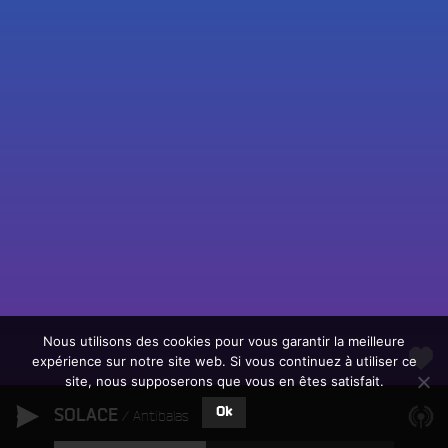
Fac
Twit
Ins
Link
Écouter le direct
You
Rechercher un titre
Nous utilisons des cookies pour vous garantir la meilleure
expérience sur notre site web. Si vous continuez à utiliser ce
Fair
Tous les programmes
site, nous supposerons que vous en êtes satisfait.
un
L
don
Ok
SOLACE
e
Antibalas
sur
c