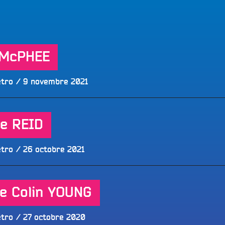
LES BONNES ONDES POUR 
ERS
 McPHEE
Publié
étro
9 novembre 2021
le
e REID
Publié
étro
26 octobre 2021
le
e Colin YOUNG
Publié
étro
27 octobre 2020