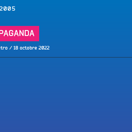
LES BONNES ONDES POUR 
ERS
 2005
PAGANDA
Publié
étro
18 octobre 2022
le