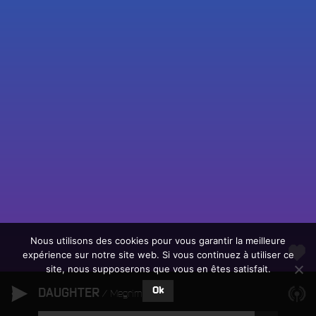
Fac
Twit
Ins
Link
Écouter le direct
You
Rechercher un titre
Nous utilisons des cookies pour vous garantir la meilleure
expérience sur notre site web. Si vous continuez à utiliser ce
Fair
Tous les programmes
site, nous supposerons que vous en êtes satisfait.
un
L
don
Ok
DAUGHTER
e
Megrim
sur
c