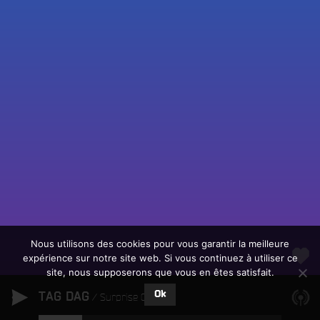
Fac
Twit
Ins
Link
Écouter le direct
You
Rechercher un titre
Nous utilisons des cookies pour vous garantir la meilleure
expérience sur notre site web. Si vous continuez à utiliser ce
Fair
Tous les programmes
site, nous supposerons que vous en êtes satisfait.
un
L
don
Ok
TAG DAG
e
Surprise Chef
sur
c