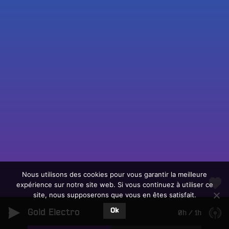
Fac
Twit
Ins
Link
Écouter le direct
You
Rechercher un titre
Nous utilisons des cookies pour vous garantir la meilleure
expérience sur notre site web. Si vous continuez à utiliser ce
Fair
Tous les programmes
site, nous supposerons que vous en êtes satisfait.
un
L
don
Ok
Gold Electro
e
0h
/
1h
sur
c