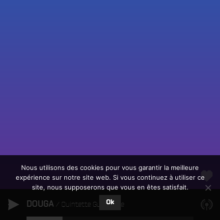
Fac
Twit
Ins
Link
Écouter le direct
You
Rechercher un titre
Nous utilisons des cookies pour vous garantir la meilleure
expérience sur notre site web. Si vous continuez à utiliser ce
Fair
Tous les programmes
site, nous supposerons que vous en êtes satisfait.
un
L
don
Ok
DOUGA
e
Quintette Guineenne
sur
c