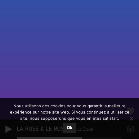
Fac
Twit
Ins
Link
Écouter le direct
You
Rechercher un titre
Nous utilisons des cookies pour vous garantir la meilleure
expérience sur notre site web. Si vous continuez à utiliser ce
Fair
Tous les programmes
site, nous supposerons que vous en êtes satisfait.
un
L
don
Ok
LA ROSE & LE ROSIER
e
La Ciguë
sur
c