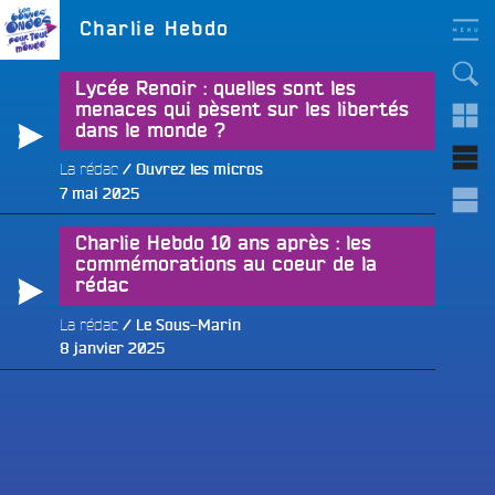
Aller
LES BONNES ONDES
Étiquette :
Charlie Hebdo
POUR TOUT LE MONDE !
au
contenu
principal
Lycée Renoir : quelles sont les
menaces qui pèsent sur les libertés
dans le monde ?
La rédac
Ouvrez les micros
e
Publié
7 mai 2025
le
Charlie Hebdo 10 ans après : les
commémorations au coeur de la
rédac
La rédac
Le Sous-Marin
Publié
8 janvier 2025
le
e