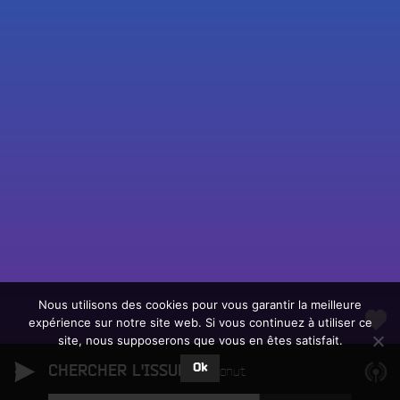
Fac
Twit
Ins
Link
Écouter le direct
You
Rechercher un titre
Nous utilisons des cookies pour vous garantir la meilleure
expérience sur notre site web. Si vous continuez à utiliser ce
Fair
Tous les programmes
site, nous supposerons que vous en êtes satisfait.
un
L
don
Ok
CHERCHER L'ISSUE
e
Coconut
sur
c