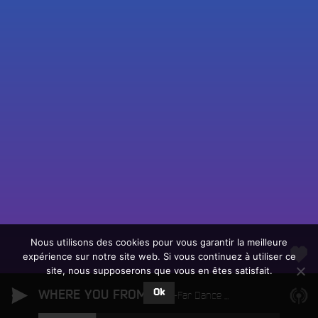
Fac
Twit
Ins
Link
Écouter le direct
You
Rechercher un titre
Nous utilisons des cookies pour vous garantir la meilleure
expérience sur notre site web. Si vous continuez à utiliser ce
Fair
Tous les programmes
site, nous supposerons que vous en êtes satisfait.
un
L
don
Ok
WHERE YOU FROM
e
Lay-Far Dance Orchestra
sur
c