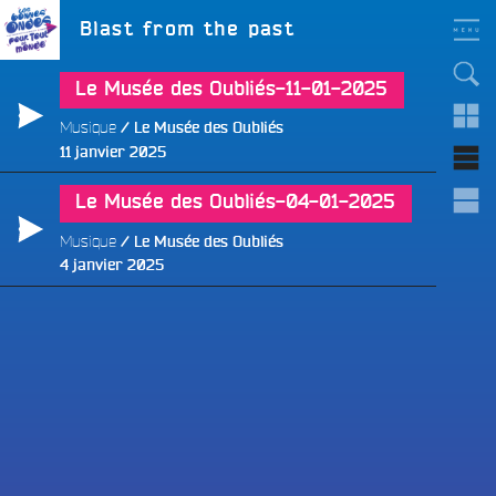
Aller
LES BONNES ONDES
Étiquette :
Blast from the past
POUR TOUT LE MONDE !
au
contenu
principal
Le Musée des Oubliés-11-01-2025
Musique
Le Musée des Oubliés
Publié
11 janvier 2025
le
e
Le Musée des Oubliés-04-01-2025
Musique
Le Musée des Oubliés
Publié
4 janvier 2025
le
e