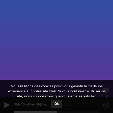
Fac
Twit
Ins
Link
Écouter le direct
You
Rechercher un titre
Nous utilisons des cookies pour vous garantir la meilleure
expérience sur notre site web. Si vous continuez à utiliser ce
Fair
Tous les programmes
site, nous supposerons que vous en êtes satisfait.
un
L
don
Ok
29-12-05-2025
e
29-12-05-2025
sur
c