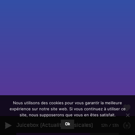
Fac
Twit
Ins
Link
Écouter le direct
You
Rechercher un titre
Nous utilisons des cookies pour vous garantir la meilleure
expérience sur notre site web. Si vous continuez à utiliser ce
Fair
Tous les programmes
site, nous supposerons que vous en êtes satisfait.
un
L
don
Ok
Juicebox (Actualité Musicales)
e
12h
/
13h
sur
c