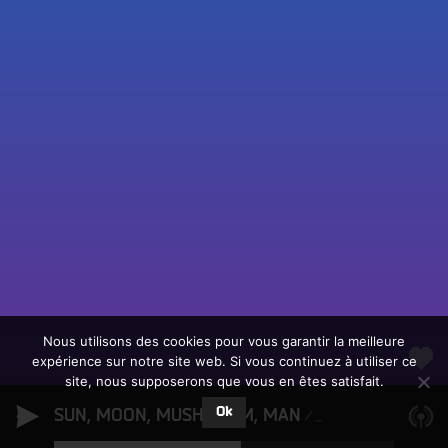
Fac
Twit
Ins
Link
Écouter le direct
You
Rechercher un titre
Nous utilisons des cookies pour vous garantir la meilleure
expérience sur notre site web. Si vous continuez à utiliser ce
Fair
Tous les programmes
site, nous supposerons que vous en êtes satisfait.
un
L
don
Ok
SUN, MOON, MUSHROOM, MAN
e
Magon
sur
c