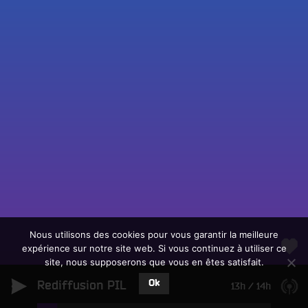
Fac
Twit
Ins
Link
Écouter le direct
You
Rechercher un titre
Nous utilisons des cookies pour vous garantir la meilleure
expérience sur notre site web. Si vous continuez à utiliser ce
Fair
Tous les programmes
site, nous supposerons que vous en êtes satisfait.
un
L
don
Ok
Rediffusion PIL
e
13h
/
14h
sur
c