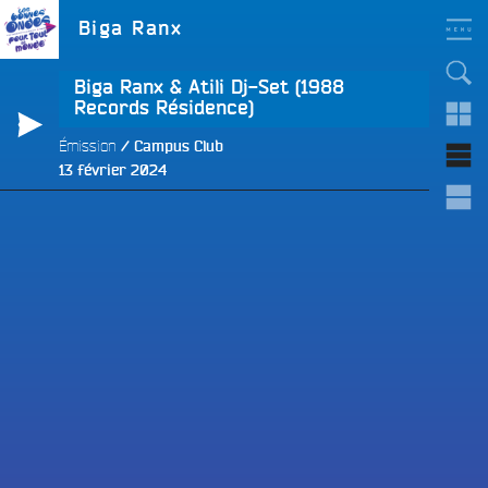
Aller
LES BONNES ONDES
Étiquette :
Biga Ranx
POUR TOUT LE MONDE !
au
contenu
principal
Biga Ranx & Atili Dj-Set (1988
Records Résidence)
Émission
Campus Club
Publié
13 février 2024
e
le
e