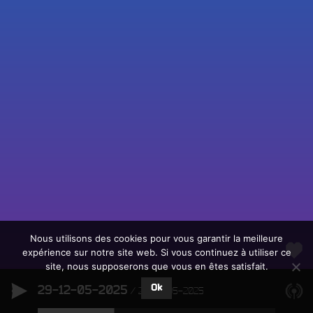
Fac
Twit
Ins
Link
Écouter le direct
You
Rechercher un titre
Nous utilisons des cookies pour vous garantir la meilleure
expérience sur notre site web. Si vous continuez à utiliser ce
Fair
Tous les programmes
site, nous supposerons que vous en êtes satisfait.
un
L
don
Ok
29-12-05-2025
e
29-12-05-2025
sur
c