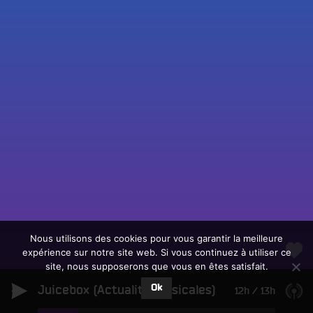
Fac
Twit
Ins
Link
Écouter le direct
You
Rechercher un titre
Nous utilisons des cookies pour vous garantir la meilleure
expérience sur notre site web. Si vous continuez à utiliser ce
Fair
Tous les programmes
site, nous supposerons que vous en êtes satisfait.
un
L
don
Ok
Juicebox (Actualité Musicales)
e
12h
/
13h
sur
c