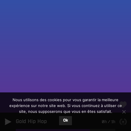
Fac
Twit
Ins
Link
Écouter le direct
You
Rechercher un titre
Nous utilisons des cookies pour vous garantir la meilleure
expérience sur notre site web. Si vous continuez à utiliser ce
Fair
Tous les programmes
site, nous supposerons que vous en êtes satisfait.
un
L
don
Ok
Gold Hip Hop
e
0h
/
1h
sur
c