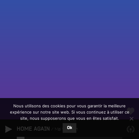
Fac
Twit
Ins
Link
Écouter le direct
You
Rechercher un titre
Nous utilisons des cookies pour vous garantir la meilleure
expérience sur notre site web. Si vous continuez à utiliser ce
Fair
Tous les programmes
site, nous supposerons que vous en êtes satisfait.
un
L
don
Ok
HOME AGAIN
e
Mal Waldron
sur
c