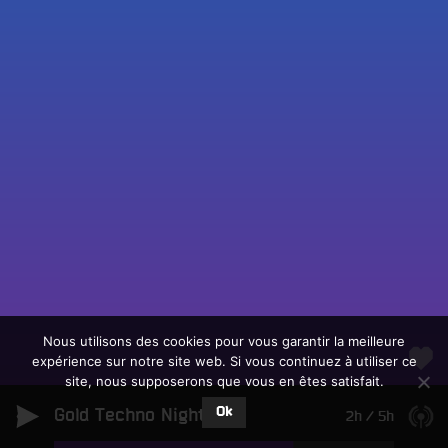
Fac
Twit
Ins
Link
Écouter le direct
You
Rechercher un titre
Nous utilisons des cookies pour vous garantir la meilleure
expérience sur notre site web. Si vous continuez à utiliser ce
Fair
Tous les programmes
site, nous supposerons que vous en êtes satisfait.
un
L
don
Ok
Gold Techno Night
e
2h
/
5h
sur
c