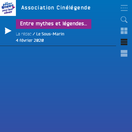
Aller
LES BONNES ONDES
Étiquette :
Association Cinélégende
POUR TOUT LE MONDE !
au
contenu
principal
Entre mythes et légendes…
La rédac
Le Sous-Marin
Publié
4 février 2020
le
e
e