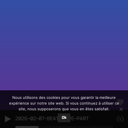
Fac
Twit
Ins
Link
Écouter le direct
You
Rechercher un titre
Nous utilisons des cookies pour vous garantir la meilleure
expérience sur notre site web. Si vous continuez à utiliser ce
Fair
Tous les programmes
site, nous supposerons que vous en êtes satisfait.
un
L
don
Ok
e
2026-02-07-BEATSCAPE-PARTIE-2
2026-02-07-
sur
c