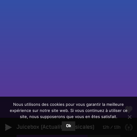
Fac
Twit
Ins
Link
Écouter le direct
You
Rechercher un titre
Nous utilisons des cookies pour vous garantir la meilleure
expérience sur notre site web. Si vous continuez à utiliser ce
Fair
Tous les programmes
site, nous supposerons que vous en êtes satisfait.
un
L
don
Ok
Juicebox (Actualité Musicales)
e
12h
/
13h
sur
c