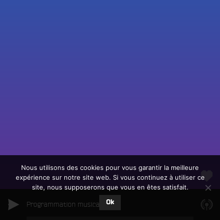
Fac
Twit
Ins
Link
Écouter le direct
You
Rechercher un titre
Nous utilisons des cookies pour vous garantir la meilleure
expérience sur notre site web. Si vous continuez à utiliser ce
Fair
Tous les programmes
site, nous supposerons que vous en êtes satisfait.
un
L
don
Ok
e
Programmation musicale
sur
c