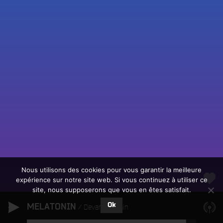
Fac
Twit
Ins
Link
Écouter le direct
You
Rechercher un titre
Nous utilisons des cookies pour vous garantir la meilleure
expérience sur notre site web. Si vous continuez à utiliser ce
Fair
Tous les programmes
site, nous supposerons que vous en êtes satisfait.
un
L
don
Ok
MELATONIN
e
Devantier Rain
sur
c