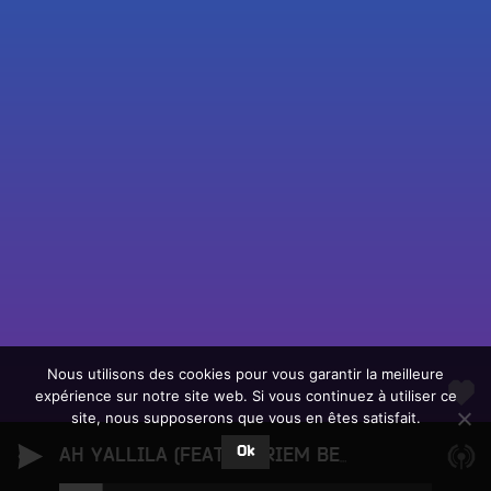
Fac
Twit
Ins
Link
Écouter le direct
You
Rechercher un titre
Nous utilisons des cookies pour vous garantir la meilleure
expérience sur notre site web. Si vous continuez à utiliser ce
Fair
Tous les programmes
site, nous supposerons que vous en êtes satisfait.
un
L
don
Ok
e
AH YALLILA (FEAT. MARIEM BETTOUHAMI & MAHMOUD LAHBIB)
sur
c