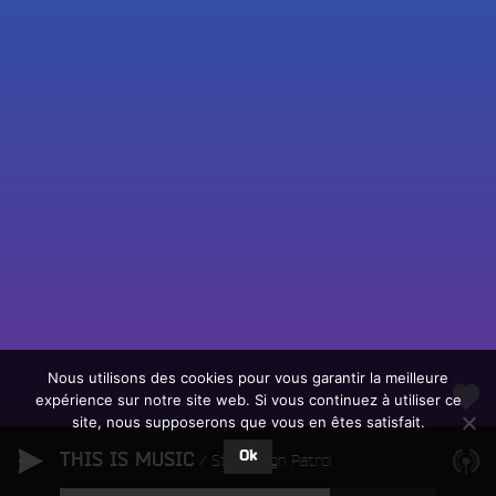
Fac
Twit
Ins
Link
Écouter le direct
You
Rechercher un titre
Nous utilisons des cookies pour vous garantir la meilleure
expérience sur notre site web. Si vous continuez à utiliser ce
Fair
Tous les programmes
site, nous supposerons que vous en êtes satisfait.
un
L
don
Ok
THIS IS MUSIC
e
Stand High Patrol
sur
c