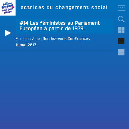
Aller
LES BONNES ONDES
Étiquette :
actrices du changement social
POUR TOUT LE MONDE !
au
contenu
principal
#14 Les féministes au Parlement
Européen à partir de 1979.
Émission
Les Rendez-vous Confluences
Publié
11 mai 2017
e
le
e