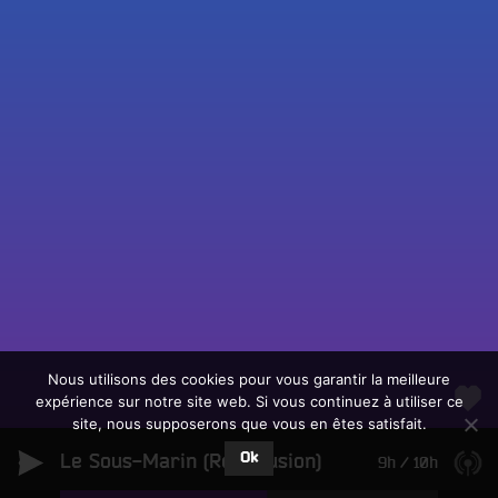
Fac
Twit
Ins
Link
Écouter le direct
You
Rechercher un titre
Nous utilisons des cookies pour vous garantir la meilleure
expérience sur notre site web. Si vous continuez à utiliser ce
Fair
Tous les programmes
site, nous supposerons que vous en êtes satisfait.
un
L
don
Ok
Le Sous-Marin (Rediffusion)
e
9h
/
10h
sur
c