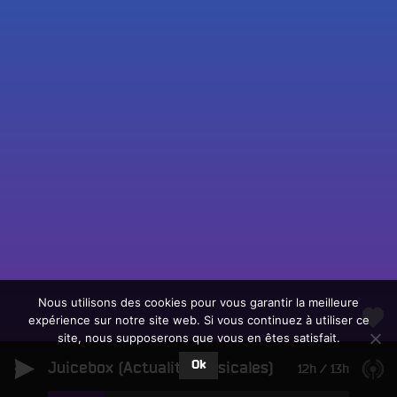
Fac
Twit
Ins
Link
Écouter le direct
You
Rechercher un titre
Nous utilisons des cookies pour vous garantir la meilleure
expérience sur notre site web. Si vous continuez à utiliser ce
Fair
Tous les programmes
site, nous supposerons que vous en êtes satisfait.
un
L
don
Ok
Juicebox (Actualité Musicales)
e
12h
/
13h
sur
c