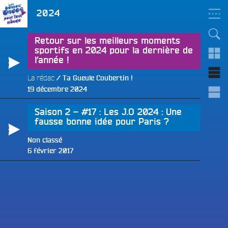
Aller
LES BONNES ONDES
Étiquette :
2024
POUR TOUT LE MONDE !
au
contenu
principal
Retour sur les meilleurs moments
sportifs en 2024 pour la dernière de
l’année !
La rédac
Ta Gueule Coubertin !
e
Publié
19 décembre 2024
le
Saison 2 – #17 : Les J.O 2024 : Une
fausse bonne idée pour Paris ?
Non classé
Publié
6 février 2017
le
e