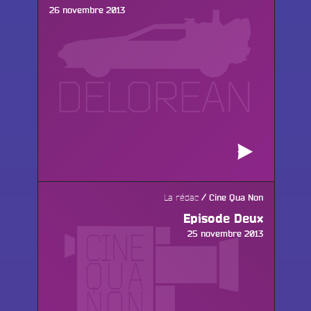
Publié
26 novembre 2013
le
La rédac
Cine Qua Non
Episode Deux
Publié
25 novembre 2013
le