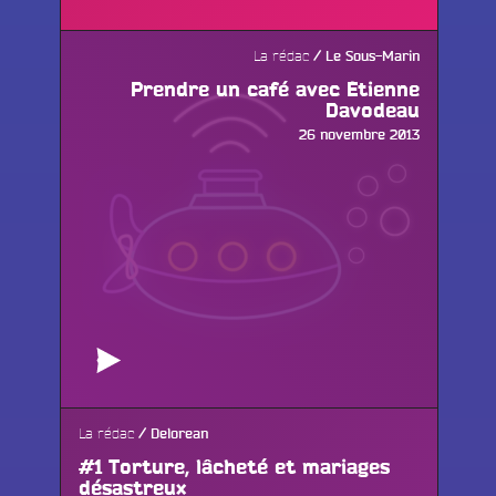
La rédac
Le Sous-Marin
Prendre un café avec Étienne
Davodeau
Publié
26 novembre 2013
le
La rédac
Delorean
#1 Torture, lâcheté et mariages
désastreux