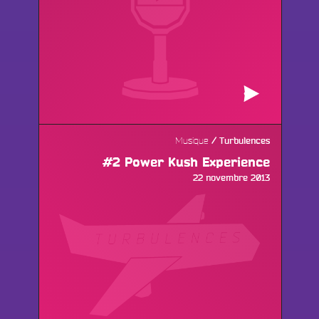
Musique
Turbulences
#2 Power Kush Experience
Publié
22 novembre 2013
le