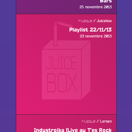
Bars
Publié
25 novembre 2013
le
Musique
Juicebox
Playlist 22/11/13
Publié
23 novembre 2013
le
Musique
Larsen
Industroika [Live au T’es Rock