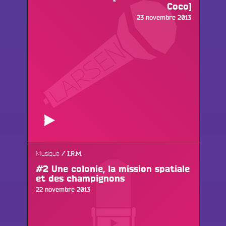
Coco]
Publié
23 novembre 2013
le
Musique
I.R.M.
#2 Une colonie, la mission spatiale
et des champignons
Publié
22 novembre 2013
le