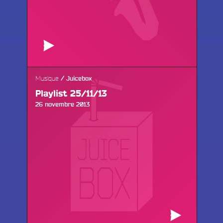
Musique
Juicebox
Playlist 25/11/13
Publié
26 novembre 2013
le