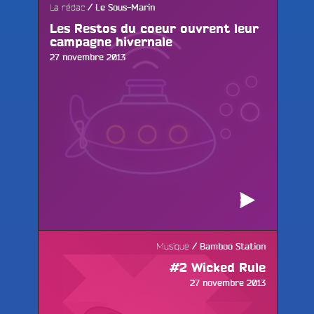
La rédac
Le Sous-Marin
Les Restos du coeur ouvrent leur
campagne hivernale
Publié
27 novembre 2013
le
Musique
Bamboo Station
#2 Wicked Rule
Publié
27 novembre 2013
le