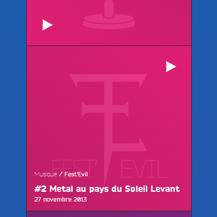
e
Musique
Fest'Evil
#2 Metal au pays du Soleil Levant
Publié
27 novembre 2013
le