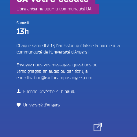
Libre antenne pour la communauté UA!
Samedi
13h
Chaque samedi à 13, l’émission qui laisse la parole à la
communauté de l’Université d’Angers!
Envoyez nous vos messages, questions ou
témoignages, en audio ou par écrit, à
coordination@radiocampusangers.com
Etienne Devèche / Thibault
Université d'Angers
e