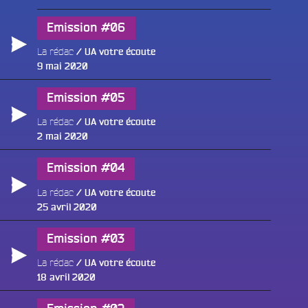
Emission #06
La rédac
UA votre écoute
Publié
9 mai 2020
le
Emission #05
La rédac
UA votre écoute
Publié
2 mai 2020
le
Emission #04
La rédac
UA votre écoute
Publié
25 avril 2020
le
Emission #03
La rédac
UA votre écoute
Publié
18 avril 2020
le