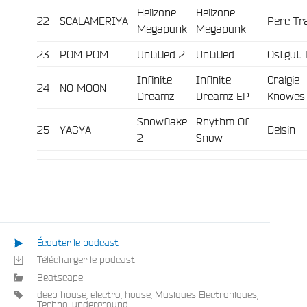
Hellzone
Hellzone
22
SCALAMERIYA
Perc Tr
Megapunk
Megapunk
23
POM POM
Untitled 2
Untitled
Ostgut 
Infinite
Infinite
Craigie
24
NO MOON
Dreamz
Dreamz EP
Knowes
Snowflake
Rhythm Of
25
YAGYA
Delsin
2
Snow
Écouter le podcast
Télécharger le podcast
Beatscape
deep house
,
electro
,
house
,
Musiques Electroniques
,
Techno
,
underground