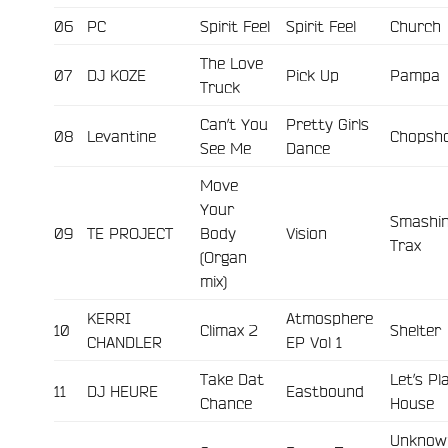
e
06
PC
Spirit Feel
Spirit Feel
Church
The Love
07
DJ KOZE
Pick Up
Pampa
Truck
Can’t You
Pretty Girls
08
Levantine
Chopsh
See Me
Dance
Move
Your
Smashi
09
TE PROJECT
Body
Vision
Trax
(Organ
mix)
KERRI
Atmosphere
10
Climax 2
Shelter
CHANDLER
EP Vol 1
Take Dat
Let’s Pl
11
DJ HEURE
Eastbound
Chance
House
Unknow