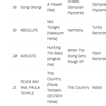
DM001:
A Mower
Dionysi
18
Gorgi Georgi
Dionysian
Field
Mysteri
Mysteries
Not
Tonight
Turbo
19
ABSOLUTE
Harmony
(Vakkuum
Recordi
remix)
Hunting
When The
The Bass
Flash
20
AVGUSTO
Going Gets
(original
Recordi
Rough EP
mix)
This
Country
FEVER RAY
(Paula
21
feat PAULA
This Country
Rabid
Temple’s
TEMPLE
DESTROY
remix)