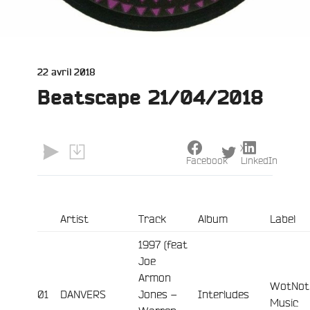
Publié
22 avril 2018
le
Beatscape 21/04/2018
X
Facebook
LinkedIn
Artist
Track
Album
Label
1997 (feat
Joe
Armon
WotNot
01
DANVERS
Jones –
Interludes
Music