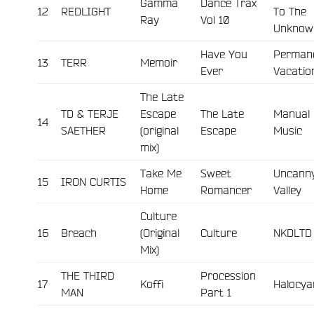
Gamma
Dance Trax
12
REDLIGHT
To The
Ray
Vol 10
Unknow
Have You
Perman
13
TERR
Memoir
Ever
Vacatio
The Late
TD & TERJE
Escape
The Late
Manual
14
SAETHER
(original
Escape
Music
mix)
Take Me
Sweet
Uncann
15
IRON CURTIS
Home
Romancer
Valley
Culture
16
Breach
(Original
Culture
NKDLTD
e
Mix)
THE THIRD
Procession
17
Koffi
Halocya
MAN
Part 1