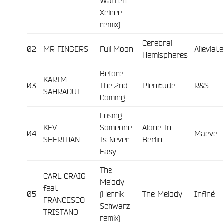
Warren
Xclnce
remix)
Cerebral
02
MR FINGERS
Full Moon
Alleviat
Hemispheres
Before
KARIM
03
The 2nd
Plenitude
R&S
SAHRAOUI
Coming
Losing
KEV
Someone
Alone In
04
Maeve
SHERIDAN
Is Never
Berlin
Easy
The
CARL CRAIG
Melody
feat
05
(Henrik
The Melody
Infiné
FRANCESCO
Schwarz
TRISTANO
remix)